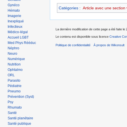
Gynéco
Catégories
:
Article avec une section
Hémato
Imagerie
Inexpliqué
Infectieux
La dernière modification de cette page a été faite le 
Médico-légal
Le contenu est disponible sous licence
Creative Com
Accueil LGBT
Med Phys Rééduc
Politique de confidentialité
À propos de Wikonsult
Néphro
Neuro
Numérique
Nutrition
Ophtalmo
ORL
Parasito
Pédiatrie
Pneumo
Prévention (Syst)
Psy
Rhumato
Santé
Santé planétaire
Santé publique