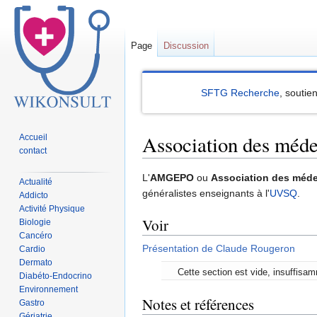
Page
Discussion
SFTG Recherche
, soutie
Association des médec
Accueil
contact
Sauter
Sauter
L'
AMGEPO
ou
Association des méde
Actualité
à
à
généralistes enseignants à l'
UVSQ
.
Addicto
la
la
Activité Physique
Voir
Biologie
navigation
recherche
Cancéro
Présentation de Claude Rougeron
Cardio
Dermato
Cette section est vide, insuffisa
Diabéto-Endocrino
Environnement
Notes et références
Gastro
Gériatrie