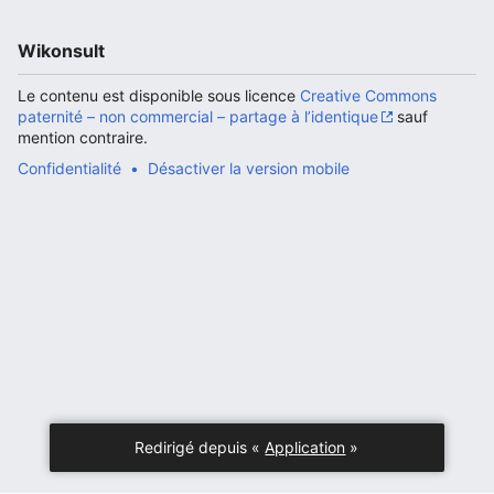
Wikonsult
Le contenu est disponible sous licence
Creative Commons
Ouvrir le menu principal
Rech
paternité – non commercial – partage à l’identique
sauf
mention contraire.
Confidentialité
Désactiver la version mobile
Lire
Suivre
Modi
Redirigé depuis «
Application
»