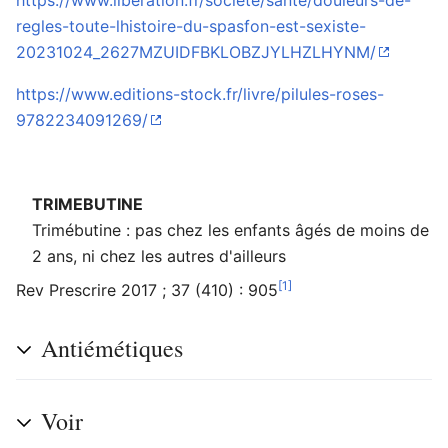
https://www.liberation.fr/societe/sante/douleurs-de-
regles-toute-lhistoire-du-spasfon-est-sexiste-
20231024_2627MZUIDFBKLOBZJYLHZLHYNM/
Ouvrir le menu principal
Rech
https://www.editions-stock.fr/livre/pilules-roses-
9782234091269/
TRIMEBUTINE
Lire
Suivre
Modi
Trimébutine : pas chez les enfants âgés de moins de
2 ans, ni chez les autres d'ailleurs
[1]
Rev Prescrire 2017 ; 37 (410) : 905
Antiémétiques
Voir