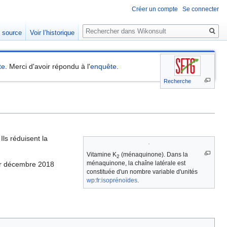
Créer un compte
Se connecter
Rechercher
e source
Voir l’historique
te
. Merci d'avoir répondu à l'
enquête
.
Recherche
 Ils réduisent la
Vitamine K
(ménaquinone). Dans la
2
ménaquinone, la chaîne latérale est
r décembre 2018
constituée d'un nombre variable d'unités
wp:fr:isoprénoïdes
.