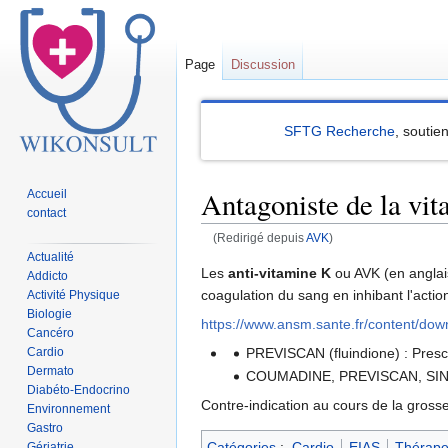
Page
Discussion
SFTG Recherche
, soutie
Antagoniste de la vi
Accueil
contact
(Redirigé depuis
AVK
)
Actualité
Sauter
Sauter
Les
anti-vitamine K
ou AVK (en angla
Addicto
à
à
coagulation du sang en inhibant l'actio
Activité Physique
Biologie
la
la
https://www.ansm.sante.fr/content/do
Cancéro
navigation
recherche
Cardio
PREVISCAN (fluindione) : Prescr
Dermato
COUMADINE, PREVISCAN, SINTR
Diabéto-Endocrino
Contre-indication au cours de la gross
Environnement
Gastro
Catégories
:
Cardio
EIAS
Thérape
Gériatrie