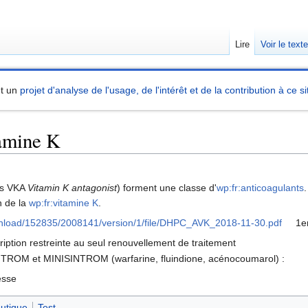
Lire
Voir le text
nt un
projet d'analyse de l'usage, de l'intérêt et de la contribution à ce si
tamine K
is VKA
Vitamin K antagonist
) forment une classe d'
wp:fr:anticoagulants
.
n de la
wp:fr:vitamine K
.
wnload/152835/2008141/version/1/file/DHPC_AVK_2018-11-30.pdf
1e
iption restreinte au seul renouvellement de traitement
OM et MINISINTROM (warfarine, fluindione, acénocoumarol) :
esse
utique
Test