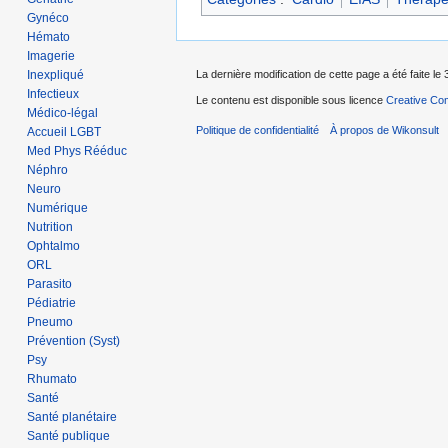
Gynéco
Hémato
Imagerie
Inexpliqué
La dernière modification de cette page a été faite le
Infectieux
Le contenu est disponible sous licence
Creative Com
Médico-légal
Politique de confidentialité
À propos de Wikonsult
Accueil LGBT
Med Phys Rééduc
Néphro
Neuro
Numérique
Nutrition
Ophtalmo
ORL
Parasito
Pédiatrie
Pneumo
Prévention (Syst)
Psy
Rhumato
Santé
Santé planétaire
Santé publique