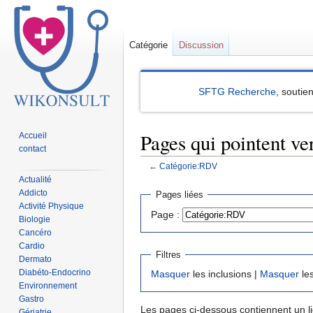
Catégorie
Discussion
SFTG Recherche
, soutie
Pages qui pointent v
Accueil
contact
←
Catégorie:RDV
Actualité
Sauter
Sauter
Addicto
Pages liées
à
à
Activité Physique
Page :
Biologie
la
la
Cancéro
navigation
recherche
Cardio
Filtres
Dermato
Diabéto-Endocrino
Masquer
les inclusions |
Masquer
les
Environnement
Gastro
Les pages ci-dessous contiennent un l
Gériatrie