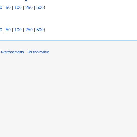
0
|
50
|
100
|
250
|
500
)
0
|
50
|
100
|
250
|
500
)
Avertissements
Version mobile