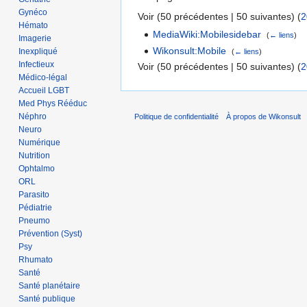
Gynéco
Voir (50 précédentes | 50 suivantes) (
2
Hémato
MediaWiki:Mobilesidebar
‎
(
← liens
)
Imagerie
Wikonsult:Mobile
‎
Inexpliqué
(
← liens
)
Infectieux
Voir (50 précédentes | 50 suivantes) (
2
Médico-légal
Accueil LGBT
Med Phys Rééduc
Néphro
Politique de confidentialité
À propos de Wikonsult
Neuro
Numérique
Nutrition
Ophtalmo
ORL
Parasito
Pédiatrie
Pneumo
Prévention (Syst)
Psy
Rhumato
Santé
Santé planétaire
Santé publique