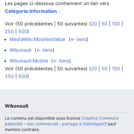
Les pages ci-dessous contiennent un lien vers
Catégorie:Information
:
Voir (50 précédentes | 50 suivantes) (
20
|
50
|
100
|
Ouvrir le menu principal
Rech
250
|
500
)
MediaWiki:Mobilesidebar
‎
(
← liens
)
Wikonsult
‎
(
← liens
)
Wikonsult:Mobile
‎
(
← liens
)
Voir (50 précédentes | 50 suivantes) (
20
|
50
|
100
|
250
|
500
)
Wikonsult
Le contenu est disponible sous licence
Creative Commons
paternité – non commercial – partage à l’identique
sauf
mention contraire.