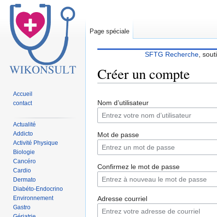
Page spéciale
SFTG Recherche
, sout
Créer un compte
Accueil
Sauter
Sauter
Nom d’utilisateur
contact
à
à
la
la
Actualité
navigation
recherche
Addicto
Mot de passe
Activité Physique
Biologie
Cancéro
Confirmez le mot de passe
Cardio
Dermato
Diabéto-Endocrino
Environnement
Adresse courriel
Gastro
Gériatrie