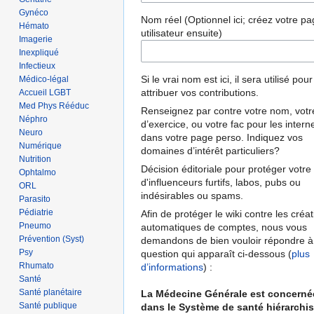
Gynéco
Nom réel (Optionnel ici; créez votre p
Hémato
utilisateur ensuite)
Imagerie
Inexpliqué
Infectieux
Si le vrai nom est ici, il sera utilisé pou
Médico-légal
attribuer vos contributions.
Accueil LGBT
Med Phys Rééduc
Renseignez par contre votre nom, votre
Néphro
d’exercice, ou votre fac pour les intern
Neuro
dans votre page perso. Indiquez vos
Numérique
domaines d’intérêt particuliers?
Nutrition
Décision éditoriale pour protéger votre 
Ophtalmo
d'influenceurs furtifs, labos, pubs ou
ORL
indésirables ou spams.
Parasito
Pédiatrie
Afin de protéger le wiki contre les créa
Pneumo
automatiques de comptes, nous vous
Prévention (Syst)
demandons de bien vouloir répondre à
Psy
question qui apparaît ci-dessous (
plus
Rhumato
d’informations
) :
Santé
Santé planétaire
La Médecine Générale est concerné
Santé publique
dans le Système de santé hiérarchis