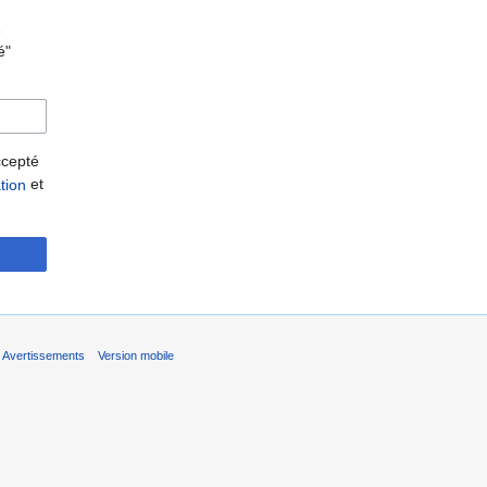
e
é"
accepté
et
ation
Avertissements
Version mobile