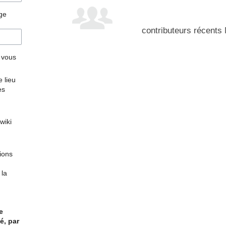
age
contributeurs récents
r vous
 lieu
es
wiki
tions
 la
e
é, par