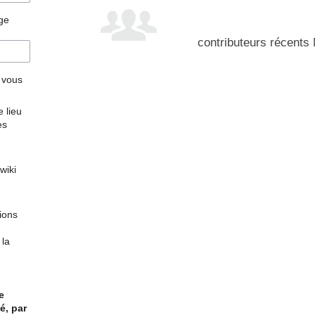
age
contributeurs récents
r vous
 lieu
es
wiki
tions
 la
e
é, par