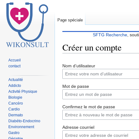
Page spéciale
SFTG Recherche
, sout
Créer un compte
Accueil
Sauter
Sauter
Nom d’utilisateur
contact
à
à
la
la
Actualité
navigation
recherche
Addicto
Mot de passe
Activité Physique
Biologie
Cancéro
Confirmez le mot de passe
Cardio
Dermato
Diabéto-Endocrino
Environnement
Adresse courriel
Gastro
Gériatrie