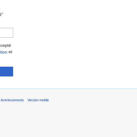
e
é"
accepté
et
ation
Avertissements
Version mobile