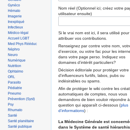
Gynéco
Nom réel (Optionnel ici; créez votre p
Hémato
utilisateur ensuite)
Imagerie
Inexpliqué
Infectieux
Si le vrai nom est ici, il sera utilisé pou
Médico-légal
attribuer vos contributions.
Accueil LGBT
Med Phys Rééduc
Renseignez par contre votre nom, votre
Néphro
d’exercice, ou votre fac pour les intern
Neuro
dans votre page perso. Indiquez vos
Numérique
domaines d’intérêt particuliers?
Nutrition
Décision éditoriale pour protéger votre 
Ophtalmo
d'influenceurs furtifs, labos, pubs ou
ORL
indésirables ou spams.
Parasito
Pédiatrie
Afin de protéger le wiki contre les créa
Pneumo
automatiques de comptes, nous vous
Prévention (Syst)
demandons de bien vouloir répondre à
Psy
question qui apparaît ci-dessous (
plus
Rhumato
d’informations
) :
Santé
Santé planétaire
La Médecine Générale est concerné
Santé publique
dans le Système de santé hiérarchis