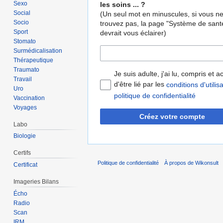
Sexo
les soins ... ?
Social
(Un seul mot en minuscules, si vous n
Socio
trouvez pas, la page "Système de sant
Sport
devrait vous éclairer)
Stomato
Surmédicalisation
Thérapeutique
Traumato
Je suis adulte, j'ai lu, compris et 
Travail
d'être lié par les
conditions d'utilis
Uro
politique de confidentialité
Vaccination
Voyages
Créez votre compte
Labo
Biologie
Certifs
Politique de confidentialité
À propos de Wikonsult
Certificat
Imageries Bilans
Écho
Radio
Scan
IRM