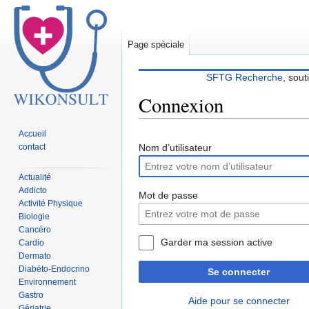
Page spéciale
SFTG Recherche
, sout
Connexion
Accueil
Sauter
Sauter
contact
Nom d’utilisateur
à
à
la
la
Actualité
navigation
recherche
Addicto
Mot de passe
Activité Physique
Biologie
Cancéro
Garder ma session active
Cardio
Dermato
Diabéto-Endocrino
Se connecter
Environnement
Gastro
Aide pour se connecter
Gériatrie