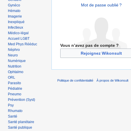
Mot de passe oublié ?
Gynéco
Hémato
Imagerie
Inexpliqué
Infectieux
Médico-légal
Accueil LGBT
Med Phys Rééduc
Vous n’avez pas de compte ?
Néphro
Rejoignez Wikonsult
Neuro
Numérique
Nutrition
Ophtalmo
ORL
Politique de confidentialité
À propos de Wikonsult
Parasito
Pédiatrie
Pneumo
Prévention (Syst)
Psy
Rhumato
Santé
Santé planétaire
Santé publique