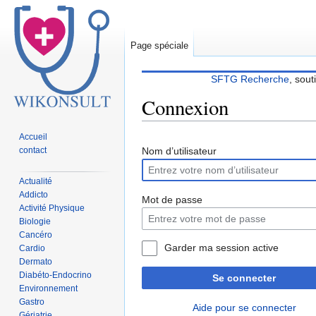
Page spéciale
SFTG Recherche
, sout
Connexion
Accueil
Sauter
Sauter
contact
Nom d’utilisateur
à
à
la
la
Actualité
navigation
recherche
Addicto
Mot de passe
Activité Physique
Biologie
Cancéro
Garder ma session active
Cardio
Dermato
Diabéto-Endocrino
Se connecter
Environnement
Gastro
Aide pour se connecter
Gériatrie