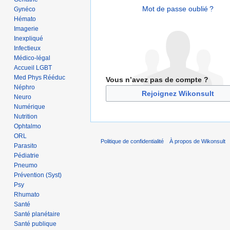
Mot de passe oublié ?
Gynéco
Hémato
Imagerie
Inexpliqué
Infectieux
Médico-légal
Accueil LGBT
Med Phys Rééduc
Vous n’avez pas de compte ?
Néphro
Rejoignez Wikonsult
Neuro
Numérique
Nutrition
Ophtalmo
ORL
Politique de confidentialité
À propos de Wikonsult
Parasito
Pédiatrie
Pneumo
Prévention (Syst)
Psy
Rhumato
Santé
Santé planétaire
Santé publique