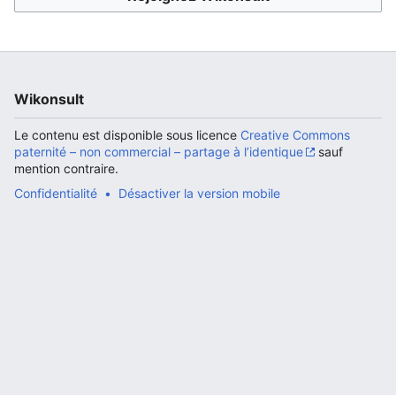
Ouvrir le menu principal
Rech
Wikonsult
Le contenu est disponible sous licence
Creative Commons
paternité – non commercial – partage à l’identique
sauf
mention contraire.
Confidentialité
Désactiver la version mobile