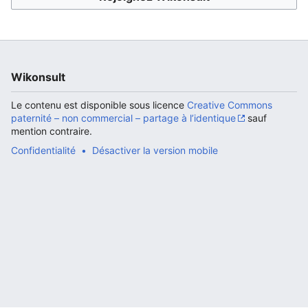
Ouvrir le menu principal
Rech
Wikonsult
Le contenu est disponible sous licence
Creative Commons
paternité – non commercial – partage à l’identique
sauf
mention contraire.
Confidentialité
Désactiver la version mobile