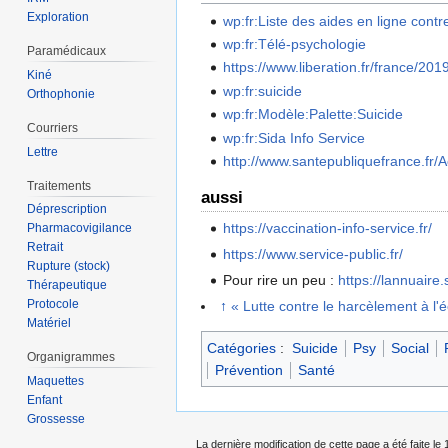
Exploration
wp:fr:Liste des aides en ligne contre
wp:fr:Télé-psychologie
Paramédicaux
https://www.liberation.fr/france/20
Kiné
wp:fr:suicide
Orthophonie
wp:fr:Modèle:Palette:Suicide
Courriers
wp:fr:Sida Info Service
Lettre
http://www.santepubliquefrance.fr/Ac
Traitements
aussi
Déprescription
https://vaccination-info-service.fr/
Pharmacovigilance
Retrait
https://www.service-public.fr/
Rupture (stock)
Pour rire un peu :
https://lannuaire
Thérapeutique
Protocole
↑
«
Lutte contre le harcèlement à l'
Matériel
Catégories
:
Suicide
Psy
Social
Organigrammes
Prévention
Santé
Maquettes
Enfant
Grossesse
La dernière modification de cette page a été faite le 