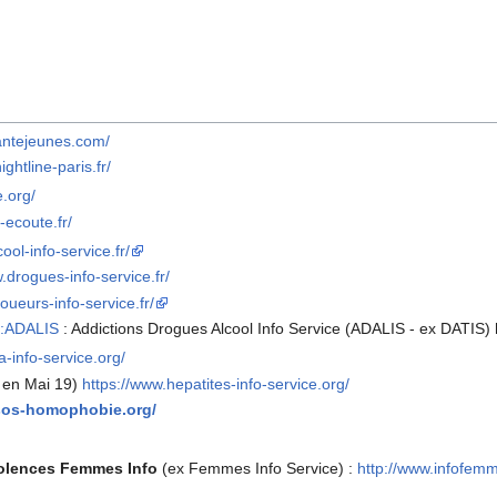
santejeunes.com/
nightline-paris.fr/
e.org/
-ecoute.fr/
ool-info-service.fr/
.drogues-info-service.fr/
joueurs-info-service.fr/
r:ADALIS
: Addictions Drogues Alcool Info Service (ADALIS - ex DATIS
a-info-service.org/
x en Mai 19)
https://www.hepatites-info-service.org/
sos-homophobie.org/
iolences Femmes Info
(ex Femmes Info Service) :
http://www.infofem