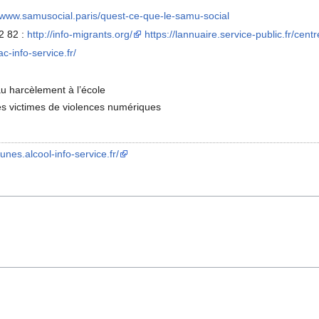
//www.samusocial.paris/quest-ce-que-le-samu-social
2 82 :
http://info-migrants.org/
https://lannuaire.service-public.fr/cen
c-info-service.fr/
au harcèlement à l’école
es victimes de violences numériques
eunes.alcool-info-service.fr/