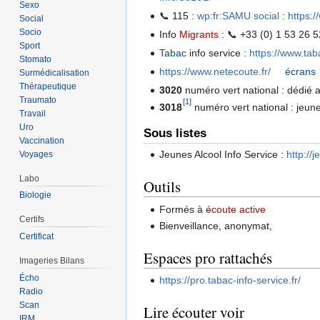
Sexo
📞 115 :
wp:fr:SAMU social
:
https:
Social
Socio
Info
Migrants
: 📞 +33 (0) 1 53 26 5
Sport
Tabac
info service :
https://www.taba
Stomato
https://www.netecoute.fr/
écrans
Surmédicalisation
Thérapeutique
3020
numéro vert national : dédié 
Traumato
[1]
3018
numéro vert national : jeun
Travail
Uro
Sous listes
Vaccination
Jeunes Alcool Info Service :
http://j
Voyages
Labo
Outils
Biologie
Formés à
écoute active
Certifs
Bienveillance, anonymat,
Certificat
Espaces pro rattachés
Imageries Bilans
Écho
https://pro.tabac-info-service.fr/
Radio
Scan
Lire écouter voir
IRM