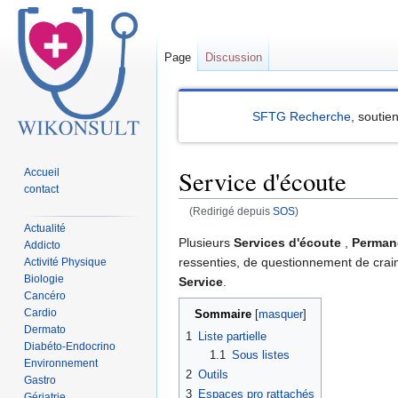
Page
Discussion
SFTG Recherche
, soutie
Service d'écoute
Accueil
contact
(Redirigé depuis
SOS
)
Actualité
Sauter
Sauter
Plusieurs
Services d'écoute
,
Perman
Addicto
à
à
ressenties, de questionnement de craint
Activité Physique
Biologie
la
la
Service
.
Cancéro
navigation
recherche
Cardio
Sommaire
Dermato
1
Liste partielle
Diabéto-Endocrino
1.1
Sous listes
Environnement
2
Outils
Gastro
3
Espaces pro rattachés
Gériatrie