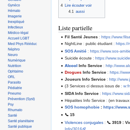
4
Lire écouter voir
Gynéco
Hémato
4.1
aussi
Imagerie
Inexpliqué
Liste partielle
Infectieux
Médico-légal
Fil Santé Jeunes
:
https://www.fil
Accueil LGBT
NightLine : public étudiant :
https://
Med Phys Rééduc
Néphro
SOS Amitié
:
https://www.sos-amiti
Neuro
Suicide écoute :
https://www.suicide
Numérique
Alcool
Info Service
:
http://www.alc
Nutrition
Ophtalmo
Drogues
Info Service
:
https://www
ORL
Joueurs Info Service
:
http://www.
Parasito
(3 Services ci dessus issus de :
w:f
Pédiatrie
SIDA Info Service
:
https://www.sid
Pneumo
Prévention (Syst)
Hépatites Info Service : (en travau
Psy
SOS homophobie
:
https://www.
Rhumato
📞 15
Santé
Santé planétaire
Violences conjugales
:
📞 3919 : V
Santé publique
Info/3016