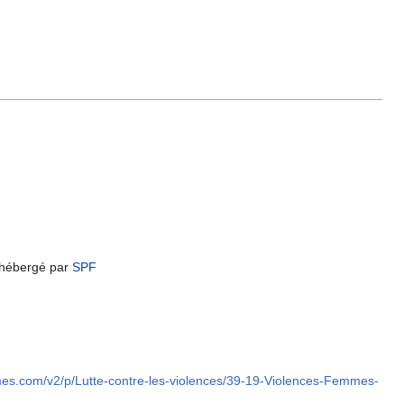
) hébergé par
SPF
mes.com/v2/p/Lutte-contre-les-violences/39-19-Violences-Femmes-