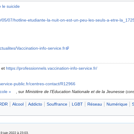
 le suicide
19/05/07/hotline-etudiante-la-nuit-on-est-un-peu-les-seuls-a-etre-la_17
tualites/Vaccination-info-service.fr
et
https://professionnels.vaccination-info-service.fr/
.service-public.fr/centres-contact/R12966
école
»
, sur
Ministère de l'Education Nationale et de la Jeunesse
(cons
RDR
Alcool
Addicto
Souffrance
LGBT
Réseau
Numérique
S
19 juin 2022 à 23:03.