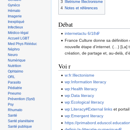
3
Illetrisme Illectronisme
Gynéco
4
Notes et références
Hémato
Imagerie
Inexpliqué
Débat
Infectieux
Médico-légal
internetactu 6/18
Accueil LGBT
France Culture donne sa définition d
Med Phys Rééduc
nouvelle étape d’internet. (…) [La]
Néphro
création, de partage et, au-delà, d’é
Neuro
Numérique
Voi r
Nutrition
Ophtalmo
w:fr:Illectonisme
ORL
wp:Information literacy
Parasito
Pédiatrie
wp:Health literacy
Pneumo
wp:Data literacy
Prévention (Syst)
wp:Ecological literacy
Psy
wp:Literacy#External links
et portai
Rhumato
Santé
wp:Emergent literacy
Santé planétaire
https://primabord.eduscol.education
Santé publique
definir-la-litteratie-numerique