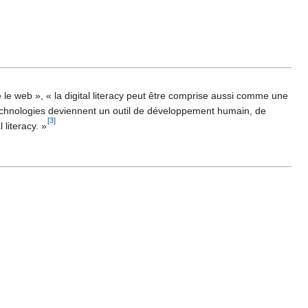
re le web », « la digital literacy peut être comprise aussi comme une
s technologies deviennent un outil de développement humain, de
[3]
 literacy. »