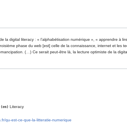
e la digital literacy : « l’alphabétisation numérique », « apprendre à li
 troisième phase du web [est] celle de la connaissance, internet et le
mancipation. (…) Ce serait peut-être là, la lecture optimiste de la digital
l
Literacy
(en)
.fr/qu-est-ce-que-la-litteratie-numerique