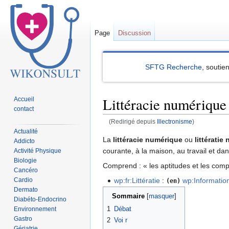
Page
Discussion
SFTG Recherche
, soutie
Littéracie numérique
Accueil
contact
(Redirigé depuis
Illectronisme
)
Actualité
Sauter
Sauter
La
littéracie numérique
ou
littératie
Addicto
à
à
courante, à la maison, au travail et da
Activité Physique
Biologie
la
la
Comprend : « les aptitudes et les compé
Cancéro
navigation
recherche
Cardio
wp:fr:Littératie
:
wp:Information
(en)
Dermato
Sommaire
Diabéto-Endocrino
1
Débat
Environnement
Gastro
2
Voi r
Gériatrie