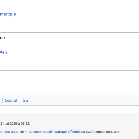
numerique
que
cy#en
e
Social
ISS
 17 mai 2025 à 07:32.
mons paternité – non commercial – partage à l’identique
sauf mention contraire.