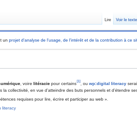
Lire
Voir le text
nt un
projet d'analyse de l'usage, de l'intérêt et de la contribution à ce si
[1]
 numérique
, voire
litéracie
pour certains
, ou
wp:digital literacy
serai
ns la collectivité, en vue d’atteindre des buts personnels et d’étendre 
tences requises pour lire, écrire et participer au web ».
 literacy