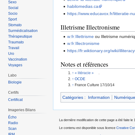
Sexo
habilomedias.ca
Social
https://www.educavox.fr/litteratie-
Socio
Sport
Stomato
Illetrisme Illectronisme
Surmédicalisation
w:fr:Illettrisme
ou Illetrisme numéri
Thérapeutique
Traumato
w:fr:Illectronisme
Travail
https://fr.wiktionary.org/wiki/illitera
Uro
Vaccination
Notes et références
Voyages
↑
«
litéracie
»
.
Labo
↑
OCDE
Biologie
↑
France Culture 17/10/14
Certifs
Catégories
:
Information
Numériqu
Certificat
Imageries Bilans
Écho
La dernière modification de cette page a été faite le
Radio
Le contenu est disponible sous licence
Creative Com
Scan
IRM