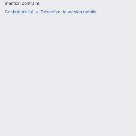
mention contraire.
Confidentialité
Désactiver la version mobile
Ouvrir le menu principal
Rech
Lire
Suivre
Modi