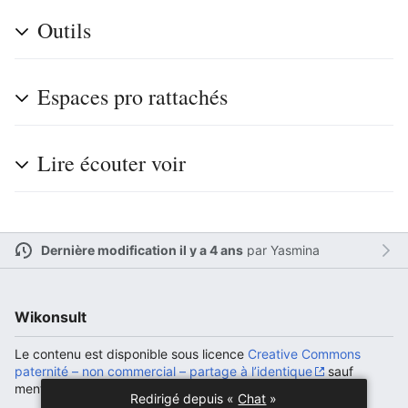
Outils
Ouvrir le menu principal
Rech
Espaces pro rattachés
Lire écouter voir
Lire
Suivre
Modi
Dernière modification il y a 4 ans
par
Yasmina
Wikonsult
Le contenu est disponible sous licence
Creative Commons
paternité – non commercial – partage à l’identique
sauf
mention contraire.
Redirigé depuis «
Chat
»