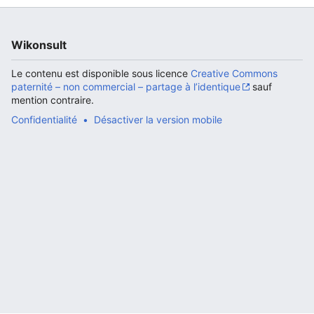
Wikonsult
Ouvrir le menu principal
Rech
Le contenu est disponible sous licence
Creative Commons
paternité – non commercial – partage à l’identique
sauf
mention contraire.
Confidentialité
Désactiver la version mobile