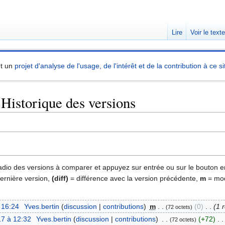
Lire
Voir le text
nt un
projet d'analyse de l'usage, de l'intérêt et de la contribution à ce si
 Historique des versions
 radio des versions à comparer et appuyez sur entrée ou sur le bouton e
dernière version,
(diff)
= différence avec la version précédente,
m
= mod
 16:24
‎
Yves.bertin
discussion
contributions
‎
m
0
‎
1 
72 octets
7 à 12:32
‎
Yves.bertin
discussion
contributions
‎
+72
‎
72 octets