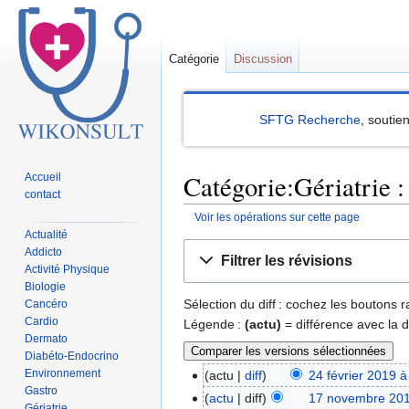
Catégorie
Discussion
SFTG Recherche
, soutie
Catégorie:Gériatrie :
Accueil
contact
Voir les opérations sur cette page
Actualité
Sauter
Sauter
Addicto
Filtrer les révisions
à
à
Activité Physique
Biologie
la
la
Sélection du diff : cochez les boutons
Cancéro
navigation
recherche
Cardio
Légende :
(actu)
= différence avec la 
Dermato
Diabéto-Endocrino
Environnement
actu
diff
24 février 2019 à
Gastro
actu
diff
17 novembre 201
Gériatrie