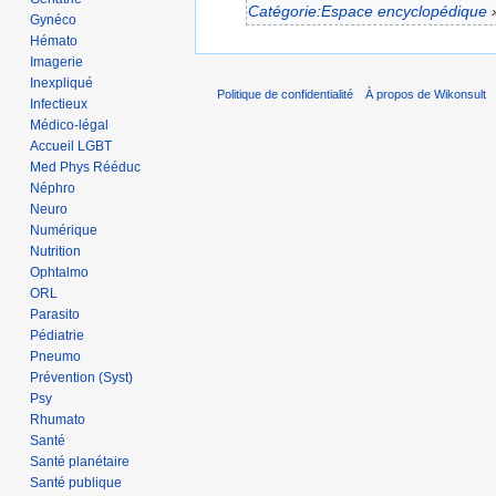
Catégorie:Espace encyclopédique
Gynéco
Hémato
Imagerie
Inexpliqué
Politique de confidentialité
À propos de Wikonsult
Infectieux
Médico-légal
Accueil LGBT
Med Phys Rééduc
Néphro
Neuro
Numérique
Nutrition
Ophtalmo
ORL
Parasito
Pédiatrie
Pneumo
Prévention (Syst)
Psy
Rhumato
Santé
Santé planétaire
Santé publique