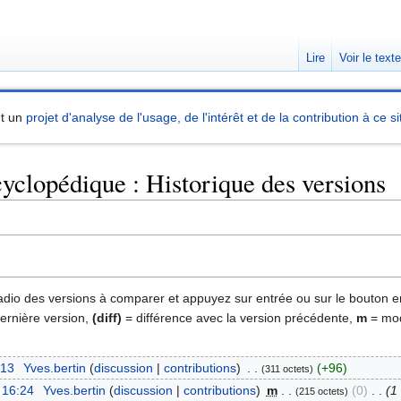
Lire
Voir le text
nt un
projet d'analyse de l'usage, de l'intérêt et de la contribution à ce si
yclopédique : Historique des versions
 radio des versions à comparer et appuyez sur entrée ou sur le bouton e
dernière version,
(diff)
= différence avec la version précédente,
m
= mod
:13
‎
Yves.bertin
discussion
contributions
‎
+96
311 octets
 16:24
‎
Yves.bertin
discussion
contributions
‎
m
0
‎
1
215 octets