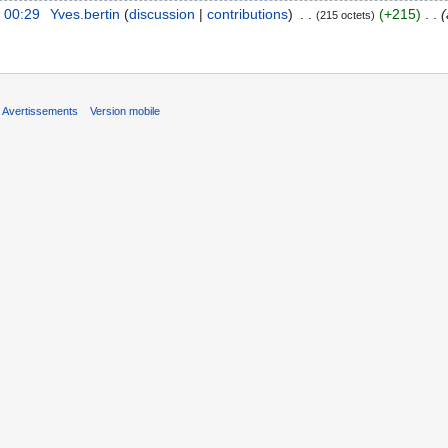
à 00:29
‎
Yves.bertin
discussion
contributions
‎
+215
‎
215 octets
Avertissements
Version mobile