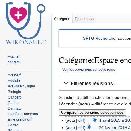
Catégorie
Discussion
SFTG Recherche
, soutie
Catégorie:Espace enc
Accueil
contact
Voir les opérations sur cette page
Actualité
Sauter
Sauter
Addicto
Filtrer les révisions
à
à
Activité Physique
Biologie
la
la
Sélection du diff : cochez les boutons
Cancéro
navigation
recherche
Cardio
Légende :
(actu)
= différence avec la 
Dermato
Diabéto-Endocrino
Environnement
actu
diff
4 avril 2019 à 10
Gastro
actu
diff
24 février 2019 à
Gériatrie