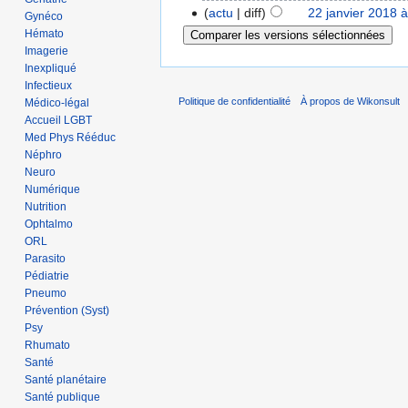
actu
diff
22 janvier 2018 
Gynéco
Hémato
Imagerie
Inexpliqué
Infectieux
Politique de confidentialité
À propos de Wikonsult
Médico-légal
Accueil LGBT
Med Phys Rééduc
Néphro
Neuro
Numérique
Nutrition
Ophtalmo
ORL
Parasito
Pédiatrie
Pneumo
Prévention (Syst)
Psy
Rhumato
Santé
Santé planétaire
Santé publique