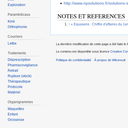
http://www.npsolutions.fr/solutions
Exploration
NOTES ET REFERENCES
Paramédicaux
Kiné
↑
«
Equasens : Chiffre d'affaires du 1e
Orthophonie
Courriers
Lettre
La dernière modification de cette page a été faite le 
Le contenu est disponible sous licence
Creative Com
Traitements
Déprescription
Politique de confidentialité
À propos de Wikonsult
Pharmacovigilance
Retrait
Rupture (stock)
Thérapeutique
Protocole
Matériel
Organigrammes
Maquettes
Enfant
Grossesse