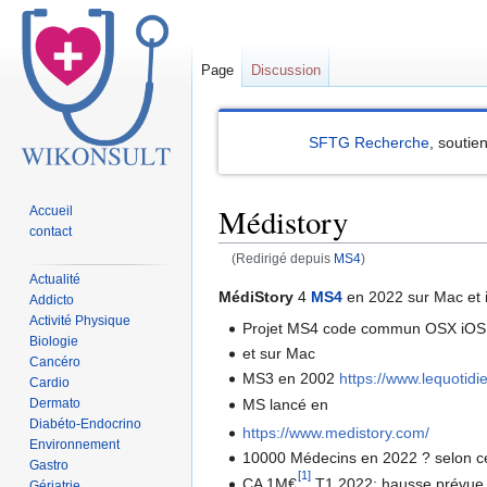
Page
Discussion
SFTG Recherche
, soutie
Médistory
Accueil
contact
(Redirigé depuis
MS4
)
Actualité
Sauter
Sauter
MédiStory
4
MS4
en 2022 sur Mac et 
Addicto
à
à
Activité Physique
Projet MS4 code commun OSX iOS d
Biologie
la
la
et sur Mac
Cancéro
navigation
recherche
MS3 en 2002
https://www.lequotidi
Cardio
Dermato
MS lancé en
Diabéto-Endocrino
https://www.medistory.com/
Environnement
10000 Médecins en 2022 ? selon ceu
Gastro
[1]
CA 1M€
T1 2022; hausse prévue 
Gériatrie