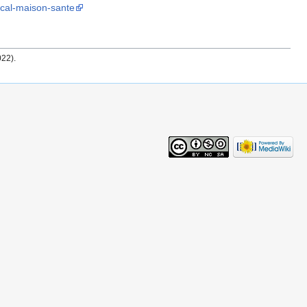
dical-maison-sante
022
)
.