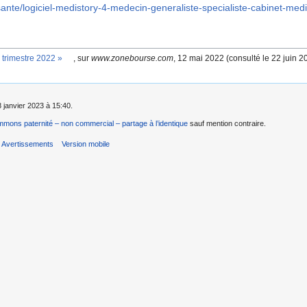
-sante/logiciel-medistory-4-medecin-generaliste-specialiste-cabinet-me
r trimestre 2022
»
, sur
www.zonebourse.com
,
12 mai 2022
(consulté le
22 juin 2
8 janvier 2023 à 15:40.
mons paternité – non commercial – partage à l’identique
sauf mention contraire.
Avertissements
Version mobile