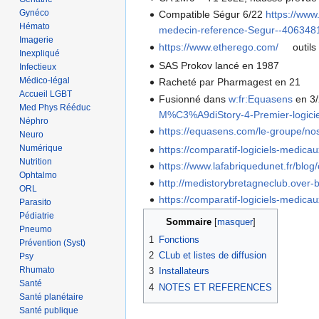
Gynéco
Compatible Ségur 6/22
https://ww
Hémato
medecin-reference-Segur--406348
Imagerie
https://www.etherego.com/
outils
Inexpliqué
SAS Prokov lancé en 1987
Infectieux
Médico-légal
Racheté par Pharmagest en 21
Accueil LGBT
Fusionné dans
w:fr:Equasens
en 3/
Med Phys Rééduc
M%C3%A9diStory-4-Premier-log
Néphro
https://equasens.com/le-groupe/nos
Neuro
Numérique
https://comparatif-logiciels-medica
Nutrition
https://www.lafabriquedunet.fr/blog
Ophtalmo
http://medistorybretagneclub.over
ORL
https://comparatif-logiciels-medicau
Parasito
Pédiatrie
Sommaire
Pneumo
1
Fonctions
Prévention (Syst)
2
CLub et listes de diffusion
Psy
Rhumato
3
Installateurs
Santé
4
NOTES ET REFERENCES
Santé planétaire
Santé publique