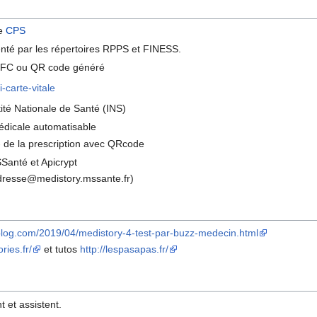
te
CPS
nté par les répertoires RPPS et FINESS.
r NFC ou QR code généré
-carte-vitale
tité Nationale de Santé (INS)
édicale automatisable
- de la prescription avec QRcode
Santé et Apicrypt
dresse@medistory.mssante.fr)
-blog.com/2019/04/medistory-4-test-par-buzz-medecin.html
ries.fr/
et tutos
http://lespasapas.fr/
t et assistent.