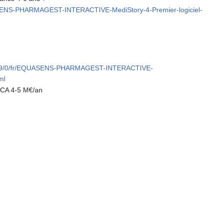
ASENS-PHARMAGEST-INTERACTIVE-MediStory-4-Premier-logiciel-
56149/0/fr/EQUASENS-PHARMAGEST-INTERACTIVE-
ml
, CA 4-5 M€/an