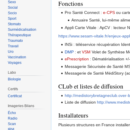
Fonctions
Sexo
Social
Pro Santé Connect :
e-CPS
ou car
Socio
Sport
Annuaire Santé, lui-même alime
Stomato
Appli Carte Vitale : ApCV : lecteu
Surmédicalisation
Thérapeutique
https://www.sesam-vitale.fr/enjeux-appli
Traumato
INSi : téléservice récupération Iden
Travail
Uro
DMP
: et
VSM
Volet de Synthèse M
Vaccination
ePrescription
: Dématérialisation +/
Voyages
Messagerie Sécurisée de Santé MS
Labo
Messagerie de Santé MédiStory (a
Biologie
CLub et listes de diffusion
Certifs
http://medistorybretagneclub.over
Certificat
Liste de diffusion
http://www.medisto
Imageries Bilans
Écho
Installateurs
Radio
Scan
Plusieurs structures en France installen
IRM