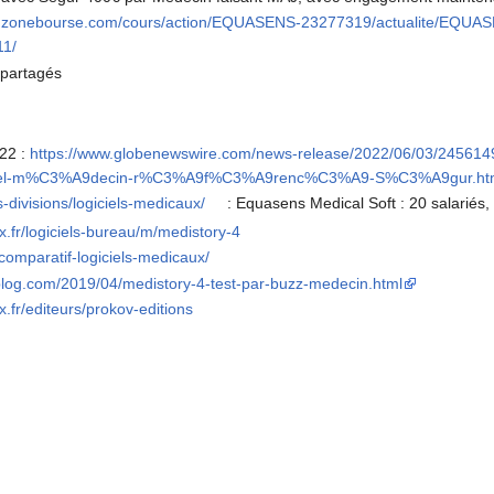
w.zonebourse.com/cours/action/EQUASENS-23277319/actualite/EQU
11/
 partagés
22 :
https://www.globenewswire.com/news-release/2022/06/03/24
iciel-m%C3%A9decin-r%C3%A9f%C3%A9renc%C3%A9-S%C3%A9gur.ht
-divisions/logiciels-medicaux/
: Equasens Medical Soft : 20 salariés
ux.fr/logiciels-bureau/m/medistory-4
/comparatif-logiciels-medicaux/
-blog.com/2019/04/medistory-4-test-par-buzz-medecin.html
x.fr/editeurs/prokov-editions