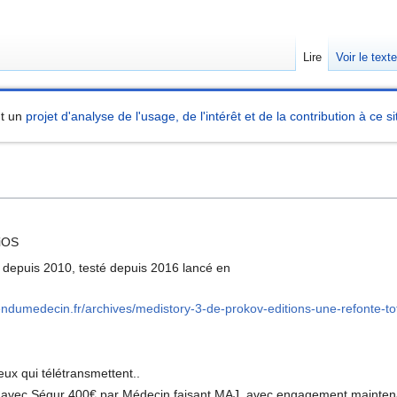
Lire
Voir le text
nt un
projet d'analyse de l'usage, de l'intérêt et de la contribution à ce si
iOS
epuis 2010, testé depuis 2016 lancé en
endumedecin.fr/archives/medistory-3-de-prokov-editions-une-refonte-to
x qui télétransmettent..
avec Ségur 400€ par Médecin faisant MAJ, avec engagement mainten