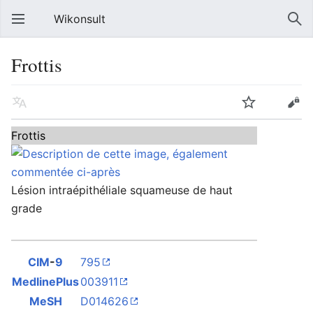
Wikonsult
Frottis
Frottis
Lésion intraépithéliale squameuse de haut
grade
CIM
-
9
795
MedlinePlus
003911
MeSH
D014626