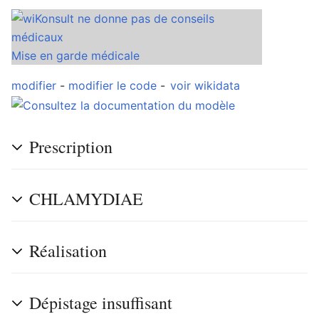
Mise en garde médicale
Ouvrir le menu principal
Rech
modifier
-
modifier le code
-
voir wikidata
Prescription
Lire
Suivre
Modi
CHLAMYDIAE
Réalisation
Dépistage insuffisant