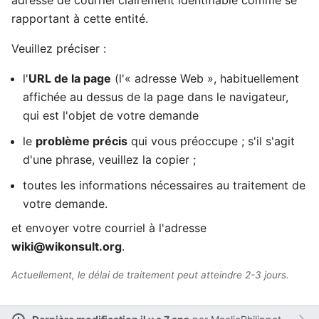
adresse de courriel clairement identifiable comme se
rapportant à cette entité.
Veuillez préciser :
Ouvrir le menu principal
Rech
l'
URL de la page
(l'« adresse Web », habituellement
affichée au dessus de la page dans le navigateur,
qui est l'objet de votre demande
le
problème précis
qui vous préoccupe ; s'il s'agit
Lire
Suivre
Modi
d'une phrase, veuillez la copier ;
toutes les informations nécessaires au traitement de
votre demande.
et envoyer votre courriel à l'adresse
wiki@wikonsult.org
.
Actuellement, le délai de traitement peut atteindre 2-3 jours.