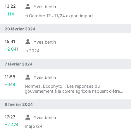
13:22
Yves.bertin
+114
→‎Octobre 17 : 11/24 export import
Ouvrir le menu principal
Rech
20 février 2024
15:41
Yves.bertin
+2 041
→‎2024
7 février 2024
11:58
Yves.bertin
+648
Normes, Ecophyto… Les réponses du
gouvernement à la colère agricole risquent d’être
contreproductives Je m’abonne pour 1€/semaine
TRIBUNE Un groupe de chercheurs Faute d’une
6 février 2024
remise en question de nos politiques alimentaires et
commerciales, les mesures annoncées par
l’exécutif ne font que préparer la prochaine « crise »
17:27
Yves.bertin
agricole, regrette, dans cette tribune à « l’Obs », un
+2 474
groupe de chercheurs du CNRS et de l’Institut
maj 2/24
national de Recherche pour l’Agriculture,