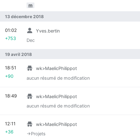
m
13 décembre 2018
01:02
Yves.bertin
+753
Dec
19 avril 2018
18:51
wk>MaelicPhilippot
+90
aucun résumé de modification
18:49
wk>MaelicPhilippot
aucun résumé de modification
12:11
wk>MaelicPhilippot
+36
→‎Projets