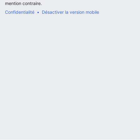
mention contraire.
Confidentialité
Désactiver la version mobile
Ouvrir le menu principal
Rech
Lire
Suivre
Modi