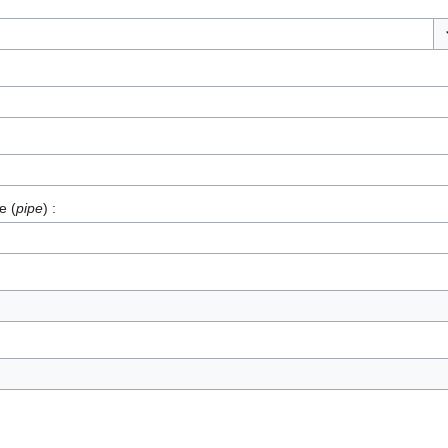
Li
e (
pipe
) :