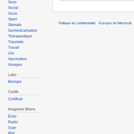
Sexo
Social
Socio
Sport
Politique de confidentialité
À propos de Wikonsult
Stomato
Surmédicalisation
Thérapeutique
Traumato
Travail
Uro
Vaccination
Voyages
Labo
Biologie
Certifs
Certificat
Imageries Bilans
Écho
Radio
Scan
IRM