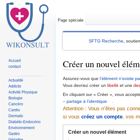
Page spéciale
SFTG Recherche
, soutie
Créer un nouvel élém
Accueil
contact
Sauter
Sauter
Assurez-vous que
l’élément n’existe p
Actualité
à
à
Vous devriez créer un
libellé
et une
des
Addicto
la
la
Activité Physique
En cliquant sur « Créer », vous accept
Biologie
navigation
recherche
– partage à l’identique
.
Cancéro
Attention : Vous n’êtes pas conn
Cardio
Dermato
si vous
créez un compte
, vos m
Diabéto-Endocrino
Environnement
Créer un nouvel élément
Gastro
Gériatrie