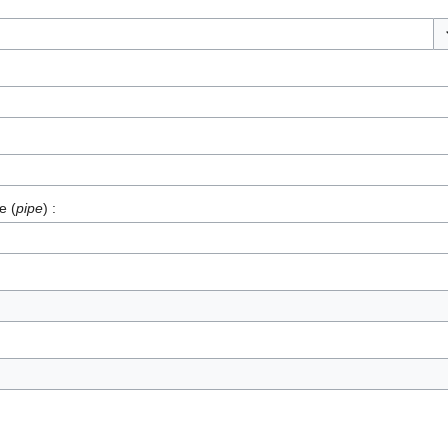
Li
e (
pipe
) :