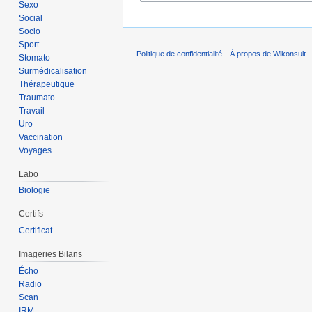
Sexo
Social
Socio
Sport
Politique de confidentialité
À propos de Wikonsult
Stomato
Surmédicalisation
Thérapeutique
Traumato
Travail
Uro
Vaccination
Voyages
Labo
Biologie
Certifs
Certificat
Imageries Bilans
Écho
Radio
Scan
IRM