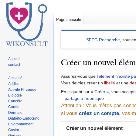
Page spéciale
SFTG Recherche
, soutie
Créer un nouvel élém
Accueil
contact
Sauter
Sauter
Assurez-vous que
l’élément n’existe p
Actualité
à
à
Vous devriez créer un
libellé
et une
des
Addicto
la
la
Activité Physique
En cliquant sur « Créer », vous accept
Biologie
navigation
recherche
– partage à l’identique
.
Cancéro
Attention : Vous n’êtes pas conn
Cardio
Dermato
si vous
créez un compte
, vos m
Diabéto-Endocrino
Environnement
Créer un nouvel élément
Gastro
Gériatrie