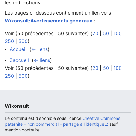
les redirections
Les pages ci-dessous contiennent un lien vers
Wikonsult:Avertissements généraux
:
Ouvrir le menu principal
Rech
Voir (50 précédentes | 50 suivantes) (
20
|
50
|
100
|
250
|
500
)
Accueil
‎
(
← liens
)
Zaccueil
‎
(
← liens
)
Voir (50 précédentes | 50 suivantes) (
20
|
50
|
100
|
250
|
500
)
Wikonsult
Le contenu est disponible sous licence
Creative Commons
paternité – non commercial – partage à l’identique
sauf
mention contraire.