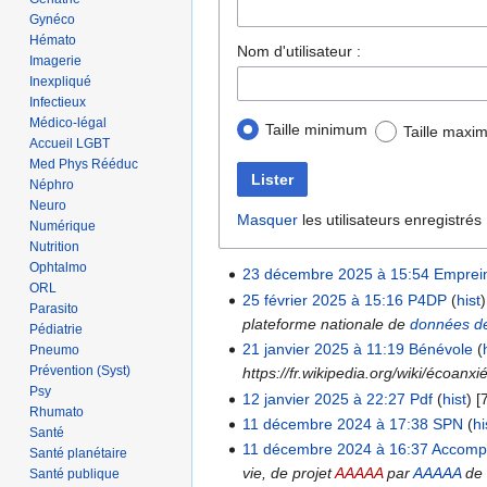
Gynéco
Hémato
Nom d'utilisateur :
Imagerie
Inexpliqué
Infectieux
Médico-légal
Taille minimum
Taille maxi
Accueil LGBT
Med Phys Rééduc
Lister
Néphro
Neuro
Masquer
les utilisateurs enregistrés
Numérique
Nutrition
Ophtalmo
23 décembre 2025 à 15:54
‎
Emprei
ORL
25 février 2025 à 15:16
‎
P4DP
(
hist
)
Parasito
plateforme nationale de
données d
Pédiatrie
21 janvier 2025 à 11:19
‎
Bénévole
(
Pneumo
Prévention (Syst)
https://fr.wikipedia.org/wiki/écoanxi
Psy
12 janvier 2025 à 22:27
‎
Pdf
(
hist
)
‎
[
Rhumato
11 décembre 2024 à 17:38
‎
SPN
(
hi
Santé
11 décembre 2024 à 16:37
‎
Accomp
Santé planétaire
vie, de projet
AAAAA
par
AAAAA
de
Santé publique