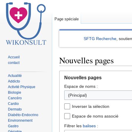
Page spéciale
SFTG Recherche
, soutie
Nouvelles pages
Accueil
contact
Sauter
Sauter
Actualité
Nouvelles pages
à
à
Addicto
Espace de noms :
la
la
Activité Physique
Biologie
navigation
recherche
(Principal)
Cancéro
Cardio
Inverser la sélection
Dermato
Diabéto-Endocrino
Espace de noms associé
Environnement
Filtrer les
balises
:
Gastro
Gériatrie