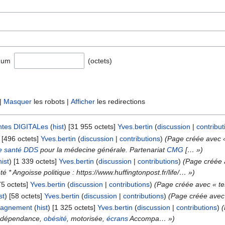
mum
(octets)
 |
Masquer
les robots |
Afficher
les redirections
ntes DIGITALes
(
hist
)
‎
[31 955 octets]
‎
Yves.bertin
(
discussion
|
contribut
‎
[496 octets]
‎
Yves.bertin
(
discussion
|
contributions
)
(Page créée avec « 
e santé
DDS
pour la médecine générale. Partenariat
CMG
[… »)
hist
)
‎
[1 339 octets]
‎
Yves.bertin
(
discussion
|
contributions
)
(Page créée a
été * Angoisse politique : https://www.huffingtonpost.fr/life/… »)
75 octets]
‎
Yves.bertin
(
discussion
|
contributions
)
(Page créée avec « te
st
)
‎
[58 octets]
‎
Yves.bertin
(
discussion
|
contributions
)
(Page créée ave
agnement
(
hist
)
‎
[1 325 octets]
‎
Yves.bertin
(
discussion
|
contributions
)
 dépendance,
obésité
, motorisée,
écrans
Accompa… »)