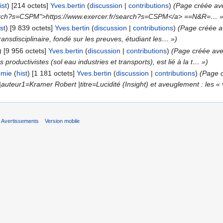
ist
)
‎
[214 octets]
‎
Yves.bertin
(
discussion
|
contributions
)
(Page créée ave
search?s=CSPM">https://www.exercer.fr/search?s=CSPM</a> ==N&R=… »
ist
)
‎
[9 839 octets]
‎
Yves.bertin
(
discussion
|
contributions
)
(Page créée ave
 transdisciplinaire, fondé sur les preuves, étudiant les… »)
)
‎
[9 956 octets]
‎
Yves.bertin
(
discussion
|
contributions
)
(Page créée avec 
 productivistes (sol eau industries et transports), est lié à la t… »)
omie
(
hist
)
‎
[1 181 octets]
‎
Yves.bertin
(
discussion
|
contributions
)
(Page c
r |auteur1=Kramer Robert |titre=Lucidité (Insight) et aveuglement : les 
Avertissements
Version mobile