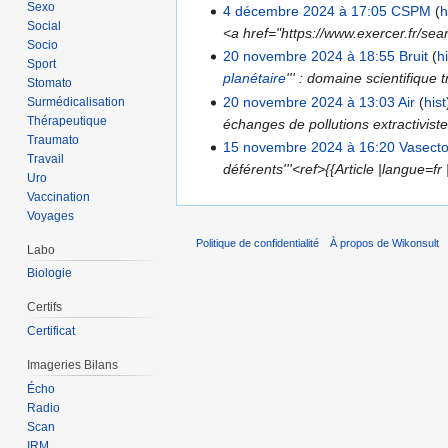
Sexo
4 décembre 2024 à 17:05
‎
CSPM
(
h
Social
<a href="https://www.exercer.fr/
Socio
20 novembre 2024 à 18:55
‎
Bruit
(
h
Sport
planétaire
''' : domaine scientifique
Stomato
20 novembre 2024 à 13:03
‎
Air
(
hist
Surmédicalisation
Thérapeutique
échanges de pollutions extractivistes
Traumato
15 novembre 2024 à 16:20
‎
Vasect
Travail
déférents'''<ref>{{Article |langue=f
Uro
Vaccination
Voyages
Politique de confidentialité
À propos de Wikonsult
Labo
Biologie
Certifs
Certificat
Imageries Bilans
Écho
Radio
Scan
IRM