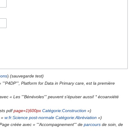
ions
)
(sauvegarde test)
'''P4DP''', Platform for Data in Primary care, est la première
vec « Les '''Bénévoles''' peuvent s'épuiser aussi! * écoanxiété
sts pdf
page=1|600px
Catégorie:Construction
»)
c «
w:fr:Science post-normale
Catégorie:Abréviation
»)
(Page créée avec « '''Accompagnement''' de
parcours
de soin, de