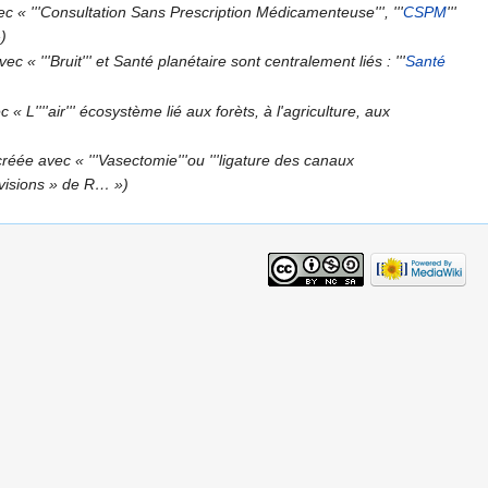
c « '''Consultation Sans Prescription Médicamenteuse''', '''
CSPM
'''
)
c « '''Bruit''' et Santé planétaire sont centralement liés : '''
Santé
« L''''air''' écosystème lié aux forèts, à l'agriculture, aux
réée avec « '''Vasectomie'''ou '''ligature des canaux
« visions » de R… »)