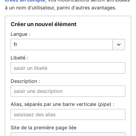
à un nom d'utilisateur, parmi d'autres avantages.
Créer un nouvel élément
Ouvrir le menu principal
Rech
Langue :
Liste déro
Libellé :
Description :
Alias, séparés par une barre verticale (
pipe
) :
Site de la première page liée