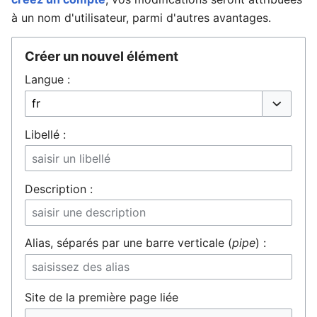
à un nom d'utilisateur, parmi d'autres avantages.
Créer un nouvel élément
Ouvrir le menu principal
Rech
Langue :
Liste déro
Libellé :
Description :
Alias, séparés par une barre verticale (
pipe
) :
Site de la première page liée