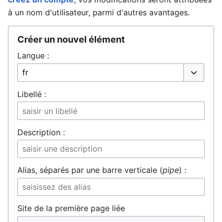
à un nom d'utilisateur, parmi d'autres avantages.
Créer un nouvel élément
Ouvrir le menu principal
Rech
Langue :
Liste déro
Libellé :
Description :
Alias, séparés par une barre verticale (
pipe
) :
Site de la première page liée