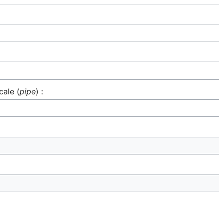
cale (
pipe
) :