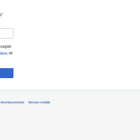
e
é"
accepté
et
ation
Avertissements
Version mobile