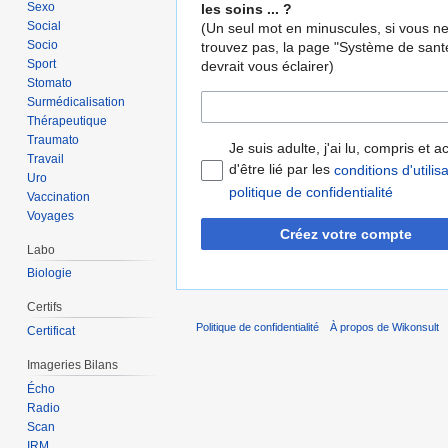
Sexo
les soins ... ?
Social
(Un seul mot en minuscules, si vous n
Socio
trouvez pas, la page "Système de sant
Sport
devrait vous éclairer)
Stomato
Surmédicalisation
Thérapeutique
Traumato
Je suis adulte, j'ai lu, compris et 
Travail
d'être lié par les
conditions d'utilis
Uro
politique de confidentialité
Vaccination
Voyages
Créez votre compte
Labo
Biologie
Certifs
Politique de confidentialité
À propos de Wikonsult
Certificat
Imageries Bilans
Écho
Radio
Scan
IRM