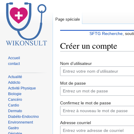
Page spéciale
SFTG Recherche
, sout
Créer un compte
Accueil
Sauter
Sauter
Nom d’utilisateur
contact
à
à
la
la
Actualité
navigation
recherche
Addicto
Mot de passe
Activité Physique
Biologie
Cancéro
Confirmez le mot de passe
Cardio
Dermato
Diabéto-Endocrino
Environnement
Adresse courriel
Gastro
Gériatrie