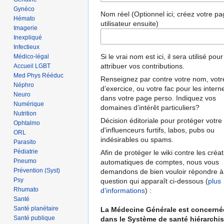
Gynéco
Nom réel (Optionnel ici; créez votre p
Hémato
utilisateur ensuite)
Imagerie
Inexpliqué
Infectieux
Si le vrai nom est ici, il sera utilisé pou
Médico-légal
attribuer vos contributions.
Accueil LGBT
Med Phys Rééduc
Renseignez par contre votre nom, votre
Néphro
d’exercice, ou votre fac pour les intern
Neuro
dans votre page perso. Indiquez vos
Numérique
domaines d’intérêt particuliers?
Nutrition
Décision éditoriale pour protéger votre 
Ophtalmo
d'influenceurs furtifs, labos, pubs ou
ORL
indésirables ou spams.
Parasito
Pédiatrie
Afin de protéger le wiki contre les créa
Pneumo
automatiques de comptes, nous vous
Prévention (Syst)
demandons de bien vouloir répondre à
Psy
question qui apparaît ci-dessous (
plus
Rhumato
d’informations
) :
Santé
Santé planétaire
La Médecine Générale est concerné
Santé publique
dans le Système de santé hiérarchis