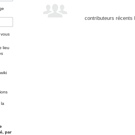
age
contributeurs récents
r vous
 lieu
es
wiki
tions
 la
e
é, par