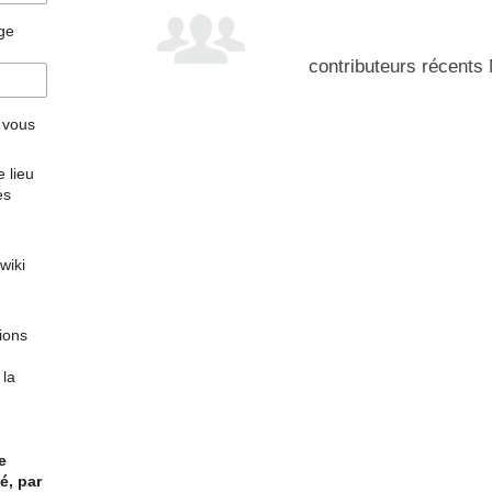
age
contributeurs récents
r vous
 lieu
es
wiki
tions
 la
e
é, par