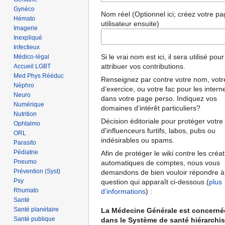
Gynéco
Nom réel (Optionnel ici; créez votre p
Hémato
utilisateur ensuite)
Imagerie
Inexpliqué
Infectieux
Si le vrai nom est ici, il sera utilisé pou
Médico-légal
attribuer vos contributions.
Accueil LGBT
Med Phys Rééduc
Renseignez par contre votre nom, votre
Néphro
d’exercice, ou votre fac pour les intern
Neuro
dans votre page perso. Indiquez vos
Numérique
domaines d’intérêt particuliers?
Nutrition
Décision éditoriale pour protéger votre 
Ophtalmo
d'influenceurs furtifs, labos, pubs ou
ORL
indésirables ou spams.
Parasito
Pédiatrie
Afin de protéger le wiki contre les créa
Pneumo
automatiques de comptes, nous vous
Prévention (Syst)
demandons de bien vouloir répondre à
Psy
question qui apparaît ci-dessous (
plus
Rhumato
d’informations
) :
Santé
Santé planétaire
La Médecine Générale est concerné
Santé publique
dans le Système de santé hiérarchis