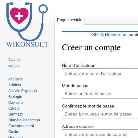
Page spéciale
SFTG Recherche
, sout
Créer un compte
Accueil
Sauter
Sauter
Nom d’utilisateur
contact
à
à
la
la
Actualité
navigation
recherche
Addicto
Mot de passe
Activité Physique
Biologie
Cancéro
Confirmez le mot de passe
Cardio
Dermato
Diabéto-Endocrino
Environnement
Adresse courriel
Gastro
Gériatrie