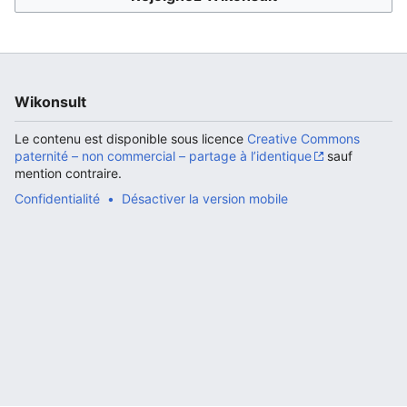
Ouvrir le menu principal
Rech
Wikonsult
Le contenu est disponible sous licence
Creative Commons
paternité – non commercial – partage à l’identique
sauf
mention contraire.
Confidentialité
Désactiver la version mobile