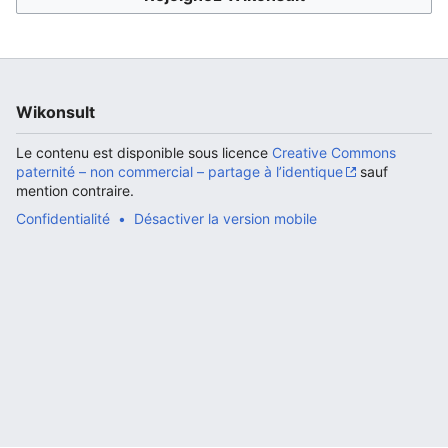
Ouvrir le menu principal
Rech
Wikonsult
Le contenu est disponible sous licence
Creative Commons
paternité – non commercial – partage à l’identique
sauf
mention contraire.
Confidentialité
Désactiver la version mobile