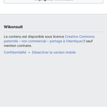
Ouvrir le menu principal
Rech
Wikonsult
Le contenu est disponible sous licence
Creative Commons
paternité – non commercial – partage à l’identique
sauf
mention contraire.
Confidentialité
Désactiver la version mobile