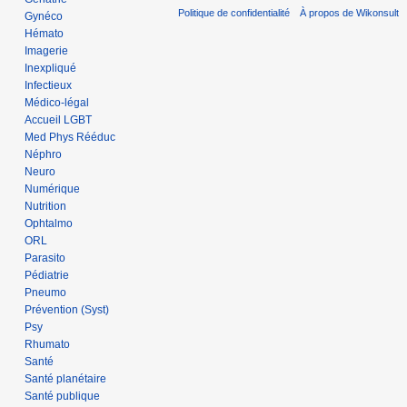
Politique de confidentialité
À propos de Wikonsult
Gynéco
Hémato
Imagerie
Inexpliqué
Infectieux
Médico-légal
Accueil LGBT
Med Phys Rééduc
Néphro
Neuro
Numérique
Nutrition
Ophtalmo
ORL
Parasito
Pédiatrie
Pneumo
Prévention (Syst)
Psy
Rhumato
Santé
Santé planétaire
Santé publique