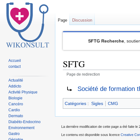
Page
Discussion
SFTG Recherche
, soutie
SFTG
Accueil
contact
Page de redirection
Actualité
Sauter
Sauter
Rediriger vers :
Addicto
Société de formation t
à
à
Activité Physique
Biologie
la
la
Catégories
:
Sigles
CMG
Cancéro
navigation
recherche
Cardio
Dermato
Diabéto-Endocrino
La dernière modification de cette page a été faite le 
Environnement
Gastro
Le contenu est disponible sous licence
Creative Com
Gériatrie