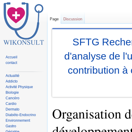
Page
Discussion
SFTG Reche
d'analyse de l'u
Accueil
contact
contribution à 
Actualité
Addicto
Activité Physique
Biologie
Cancéro
Cardio
Organisation d
Dermato
Diabéto-Endocrino
Environnement
développemen
Gastro
Gériatrie