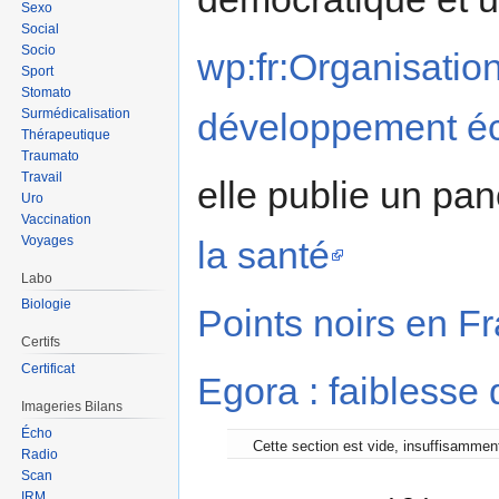
Sexo
Social
Socio
wp:fr:Organisatio
Sport
Stomato
Surmédicalisation
développement é
Thérapeutique
Traumato
Travail
elle publie un pa
Uro
Vaccination
Voyages
la santé
Labo
Biologie
Points noirs en F
Certifs
Certificat
Egora : faiblesse 
Imageries Bilans
Écho
Cette section est vide, insuffisammen
Radio
Scan
IRM