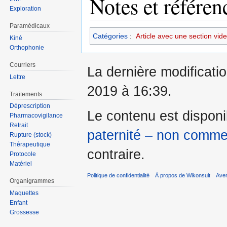
Notes et référen
Exploration
Paramédicaux
Catégories
:
Article avec une section vid
Kiné
Orthophonie
Courriers
La dernière modificatio
Lettre
2019 à 16:39.
Traitements
Déprescription
Le contenu est dispon
Pharmacovigilance
Retrait
paternité – non commer
Rupture (stock)
Thérapeutique
contraire.
Protocole
Matériel
Politique de confidentialité
À propos de Wikonsult
Ave
Organigrammes
Maquettes
Enfant
Grossesse