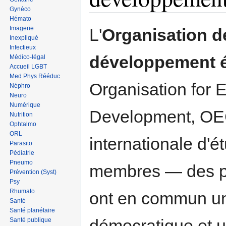
Gynéco
Hémato
Sauter
Sauter
Imagerie
L'
Organisation d
à
à
Inexpliqué
Infectieux
la
la
développement 
Médico-légal
navigation
recherche
Accueil LGBT
Med Phys Rééduc
Organisation for
Néphro
Neuro
Numérique
Development, OEC
Nutrition
Ophtalmo
ORL
internationale d'
Parasito
Pédiatrie
Pneumo
membres — des pa
Prévention (Syst)
Psy
Rhumato
ont en commun u
Santé
Santé planétaire
démocratique et 
Santé publique