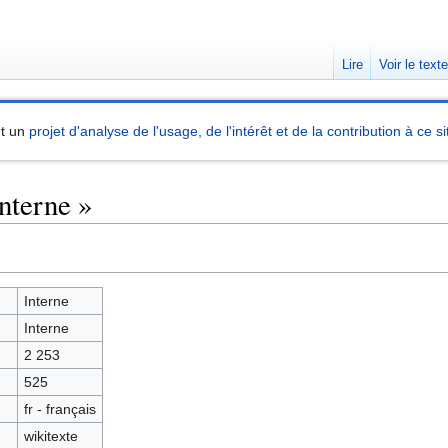
Lire
Voir le text
nt un
projet d'analyse de l'usage, de l'intérêt et de la contribution à ce si
nterne »
Interne
Interne
2 253
525
fr - français
wikitexte