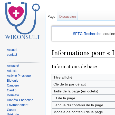
Page
Discussion
SFTG Recherche
, soutie
Informations pour « I
Accueil
contact
Informations de base
Sauter
Sauter
Actualité
Addicto
à
à
Activité Physique
la
la
Titre affiché
Biologie
navigation
recherche
Clé de tri par défaut
Cancéro
Cardio
Taille de la page (en octets)
Dermato
ID de la page
Diabéto-Endocrino
Langue du contenu de la page
Environnement
Gastro
Modèle de contenu de la page
Gériatrie