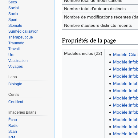
Nombre total de modifications
Sexo
Social
Nombre total d'auteurs distincts
Socio
Nombre de modifications récentes (dan
Sport
Nombre d'auteurs distincts récents
Stomato
Surmédicalisation
Thérapeutique
Propriétés de la page
Traumato
Travail
Modèles inclus (22)
Modèle:Citat
Uro
Vaccination
Modèle:Info
Voyages
Modèle:Info
Modèle:Infob
Labo
Modèle:Info
Biologie
Modèle:Info
Certifs
Modèle:Info
Certificat
Modèle:Info
Modèle:Infob
Imageries Bilans
Modèle:Info
Écho
Radio
Modèle:Infob
Scan
Modèle:Infob
IRM