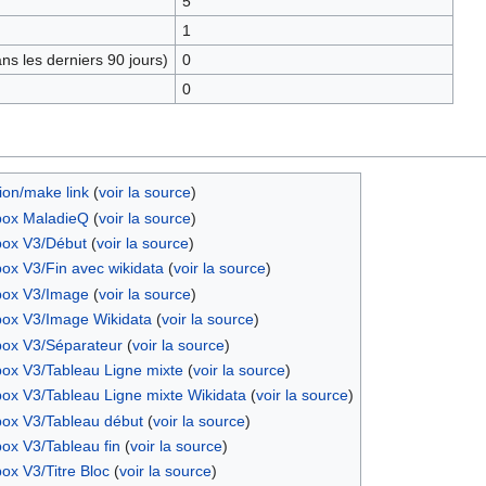
5
1
s les derniers 90 jours)
0
0
ion/make link
(
voir la source
)
box MaladieQ
(
voir la source
)
box V3/Début
(
voir la source
)
ox V3/Fin avec wikidata
(
voir la source
)
box V3/Image
(
voir la source
)
box V3/Image Wikidata
(
voir la source
)
box V3/Séparateur
(
voir la source
)
box V3/Tableau Ligne mixte
(
voir la source
)
ox V3/Tableau Ligne mixte Wikidata
(
voir la source
)
box V3/Tableau début
(
voir la source
)
ox V3/Tableau fin
(
voir la source
)
ox V3/Titre Bloc
(
voir la source
)