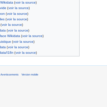
 Wikidata
(
voir la source
)
vide
(
voir la source
)
non
(
voir la source
)
des
(
voir la source
)
(
voir la source
)
data
(
voir la source
)
face Wikidata
(
voir la source
)
istique
(
voir la source
)
data
(
voir la source
)
data/I18n
(
voir la source
)
Avertissements
Version mobile