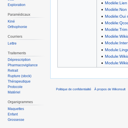
Modèle:Lien
Exploration
Modèle:Non 
Paramédicaux
Modèle:Oui 
Kiné
Modèle:Qco
Orthophonie
Modèle:Trim
Modèle:Wiki
Courriers
Module:Inter
Lettre
Module:Lingu
Traitements
Module:Wiki
Déprescription
Module:Wiki
Pharmacovigilance
Retrait
Rupture (stock)
Thérapeutique
Protocole
Politique de confidentialité
À propos de Wikonsult
Matériel
Organigrammes
Maquettes
Enfant
Grossesse