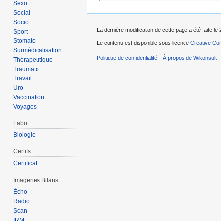
Sexo
Social
Socio
La dernière modification de cette page a été faite le 
Sport
Stomato
Le contenu est disponible sous licence
Creative Com
Surmédicalisation
Politique de confidentialité
À propos de Wikonsult
Thérapeutique
Traumato
Travail
Uro
Vaccination
Voyages
Labo
Biologie
Certifs
Certificat
Imageries Bilans
Écho
Radio
Scan
IRM