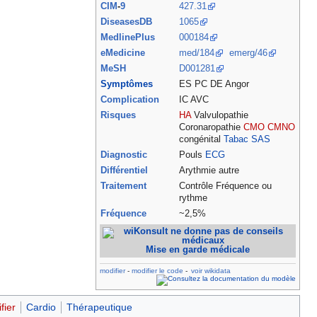
CIM
-
9
427.31
DiseasesDB
1065
MedlinePlus
000184
eMedicine
med/184
emerg/46
MeSH
D001281
Symptômes
ES PC DE Angor
Complication
IC AVC
Risques
HA
Valvulopathie
Coronaropathie
CMO
CMNO
congénital
Tabac
SAS
Diagnostic
Pouls
ECG
Différentiel
Arythmie autre
Traitement
Contrôle Fréquence ou
rythme
Fréquence
~2,5%
Mise en garde médicale
modifier
-
modifier le code
-
voir wikidata
fier
Cardio
Thérapeutique