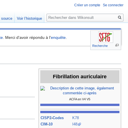
Créer un compte
Se connecter
Rechercher
e source
Voir l’historique
te
. Merci d'avoir répondu à l'
enquête
.
Recherche
Fibrillation auriculaire
ACFA en V4 V5
CISP2
-
Codes
K
78
CIM
-
10
I48