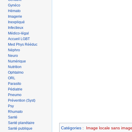
Gynéco
Hémato
Imagerie
Inexpliqué
Infectieux
Médico-légal
Accueil LGBT
Med Phys Rééduc
Néphro
Neuro
Numérique
Nutrition
Ophtalmo
ORL
Parasito
Pédiatrie
Pneumo
Prévention (Syst)
Psy
Rhumato
Santé
Santé planétaire
Catégories
:
Image locale sans image
Santé publique