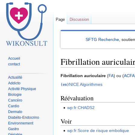
Page
Discussion
SFTG Recherche
, soutie
Fibrillation auriculai
Accueil
contact
Sauter
Sauter
Fibrillation auriculaire
(
FA
) ou (
ACFA
Actualité
à
à
Addicto
NICE Algorithmes
(en)
la
la
Activité Physique
Biologie
navigation
recherche
Réévaluation
Cancéro
Cardio
wp:fr:CHADS2
Dermato
Diabéto-Endocrino
Voir
Environnement
Gastro
wp:fr:Score de risque embolique
Gériatrie