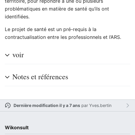
territoire, pour répondre à une ou plusieurs
problématiques en matière de santé qu’ils ont
identifiées.
Ouvrir le menu principal
Rech
Le projet de santé est un pré-requis à la
contractualisation entre les professionnels et l’ARS.
voir
Lire
Suivre
Modi
Notes et références
Dernière modification il y a 7 ans
par
Yves.bertin
Wikonsult