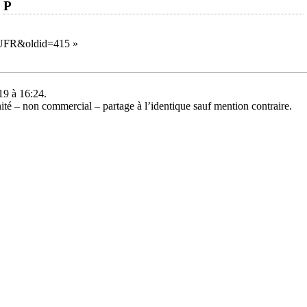
P
e:UFR&oldid=415
»
019 à 16:24.
té – non commercial – partage à l’identique
sauf mention contraire.