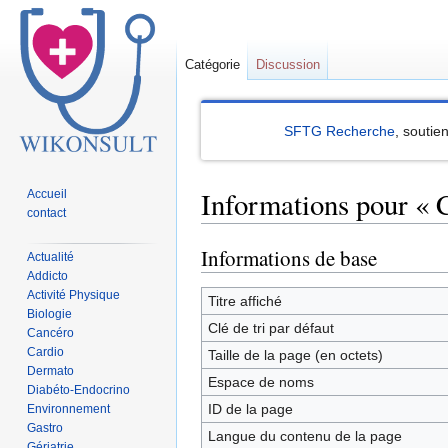
Catégorie
Discussion
SFTG Recherche
, soutie
Informations pour « 
Accueil
contact
Informations de base
Sauter
Sauter
Actualité
Addicto
à
à
Activité Physique
la
la
Titre affiché
Biologie
navigation
recherche
Clé de tri par défaut
Cancéro
Cardio
Taille de la page (en octets)
Dermato
Espace de noms
Diabéto-Endocrino
ID de la page
Environnement
Gastro
Langue du contenu de la page
Gériatrie