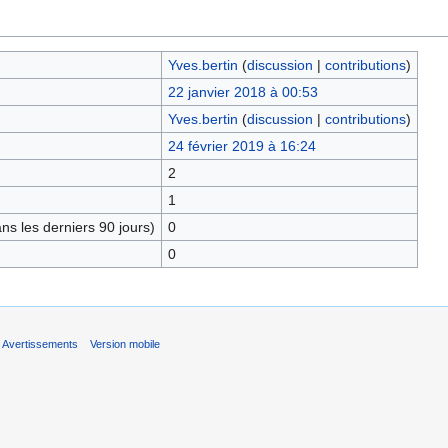
Yves.bertin
(
discussion
|
contributions
)
22 janvier 2018 à 00:53
Yves.bertin
(
discussion
|
contributions
)
24 février 2019 à 16:24
2
1
s les derniers 90 jours)
0
0
Avertissements
Version mobile