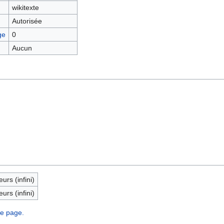
wikitexte
Autorisée
ge
0
Aucun
eurs (infini)
eurs (infini)
te page.