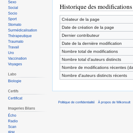
Sexo
Historique des modifications
Social
Socio
Sport
Créateur de la page
Stomato
Date de création de la page
Surmédicalisation
Dernier contributeur
Thérapeutique
Traumato
Date de la dernière modification
Travail
Nombre total de modifications
Uro
Vaccination
Nombre total d'auteurs distincts
Voyages
Nombre de modifications récentes (dan
Labo
Nombre d'auteurs distincts récents
Biologie
Certifs
Certificat
Politique de confidentialité
À propos de Wikonsult
Imageries Bilans
Écho
Radio
Scan
IRM