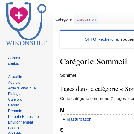
Catégorie
Discussion
SFTG Recherche
, soutie
Catégorie:Sommeil
Accueil
contact
Sauter
Sauter
Sommeil
Actualité
à
à
Addicto
Pages dans la catégorie « S
la
la
Activité Physique
Biologie
navigation
recherche
Cette catégorie comprend 2 pages, don
Cancéro
Cardio
M
Dermato
Diabéto-Endocrino
Masturbation
Environnement
Gastro
S
Gériatrie