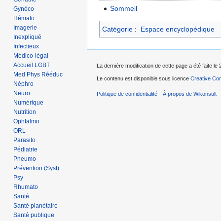
Sommeil
Gynéco
Hémato
Imagerie
Catégorie
:
Espace encyclopédique
Inexpliqué
Infectieux
Médico-légal
Accueil LGBT
La dernière modification de cette page a été faite le 
Med Phys Rééduc
Le contenu est disponible sous licence
Creative Com
Néphro
Neuro
Politique de confidentialité
À propos de Wikonsult
Numérique
Nutrition
Ophtalmo
ORL
Parasito
Pédiatrie
Pneumo
Prévention (Syst)
Psy
Rhumato
Santé
Santé planétaire
Santé publique