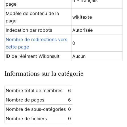
fr - français
page
Modèle de contenu de la
wikitexte
page
Ouvrir le menu principal
Rech
Indexation par robots
Autorisée
Nombre de redirections vers
0
cette page
ID de l’élément Wikonsult
Aucun
Informations sur la catégorie
Nombre total de membres
6
Nombre de pages
6
Nombre de sous-catégories
0
Nombre de fichiers
0