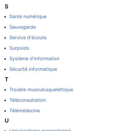
S
Santé numérique
Sauvegarde
Service d'écoute
Surpoids
Système d'information
Sécurité informatique
T
Trouble musculosquelettique
Téléconsultation
Télémédecine
U
une
Universalisme proportionné