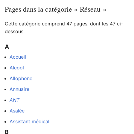
Pages dans la catégorie « Réseau »
Cette catégorie comprend 47 pages, dont les 47 ci-
Ouvrir le menu principal
Rech
dessous.
A
Accueil
Lire
Suivre
Modi
Alcool
Allophone
Annuaire
ANT
Asalée
Assistant médical
B