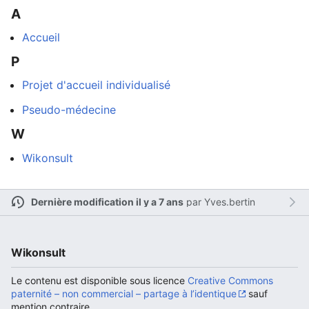
A
Accueil
P
Ouvrir le menu principal
Rech
Projet d'accueil individualisé
Pseudo-médecine
W
Lire
Suivre
Modi
Wikonsult
Dernière modification il y a 7 ans
par
Yves.bertin
Wikonsult
Le contenu est disponible sous licence
Creative Commons
paternité – non commercial – partage à l’identique
sauf
mention contraire.