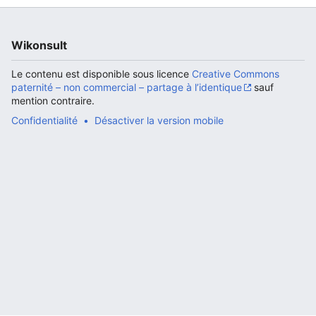
Wikonsult
Ouvrir le menu principal
Rech
Le contenu est disponible sous licence
Creative Commons
paternité – non commercial – partage à l’identique
sauf
mention contraire.
Confidentialité
Désactiver la version mobile