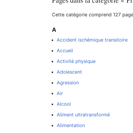
Pages dans la catégorie « P
Cette catégorie comprend 127 pages
Ouvrir le menu principal
A
Accident ischémique transitoire
Accueil
Activité physique
Lire
Adolescent
Agression
Air
Alcool
Aliment ultratransformé
Alimentation